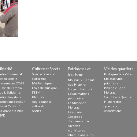
Demande
Demande 
Appels à
issac
lidarité
Culture et Sports
Patrimoine et
Vie des quartiers
ntre Communal
Spectacles & vie
tourisme
Politique de la Ville :
ction Sociale
culturelle
Moissac, ville
Moissac, Ville d’Art
rmanences CCAS
Médiathèque
prioritaire
et d’Histoire
ison de l’Emploi
Ecole de musique –
Plan de ville de
Un peu d’histoire
de la Solidarité
l’E3M
Moissac
Les animations
ntre Hospitalier
Plan des
Comités de Quartier
 durable
patrimoine
sociations secteur
equipements
Histoire des
Le Musée de
ial et Caritatif
culturels
quartiers
Moissac
itique de la Ville
Sports
Associations
Le musée
SPD
Centre de
documentation
Archives
municipales
Chemins de Saint-