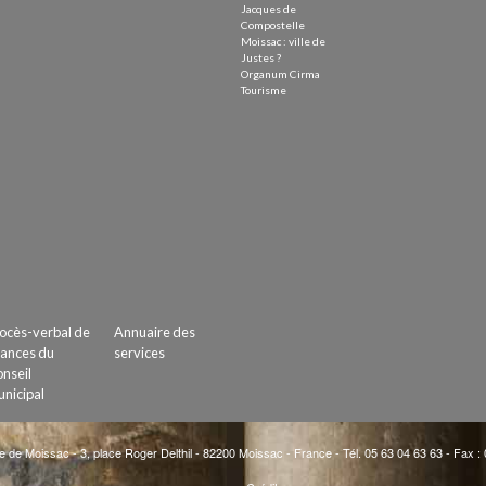
Jacques de
Compostelle
Moissac : ville de
Justes ?
Organum Cirma
Tourisme
ocès-verbal de
Annuaire des
ances du
services
nseil
nicipal
e de Moissac - 3, place Roger Delthil - 82200 Moissac - France - Tél. 05 63 04 63 63 - Fax :