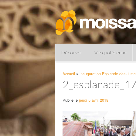
Découvrir
Vie quotidienne
Accueil
»
inauguration Esplande des Juste
2_esplanade_1
Publié le
jeudi 5 avril 2018
Pharmacies de garde