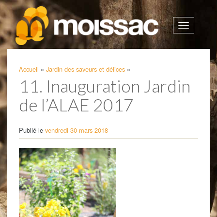
Afficher
la
navigatio
Accueil
»
Jardin des saveurs et délices
»
11. Inauguration Jardin
de l’ALAE 2017
Publié le
vendredi 30 mars 2018