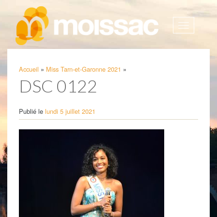
Afficher
la
navigatio
Accueil
»
Miss Tarn-et-Garonne 2021
»
DSC 0122
Publié le
lundi 5 juillet 2021