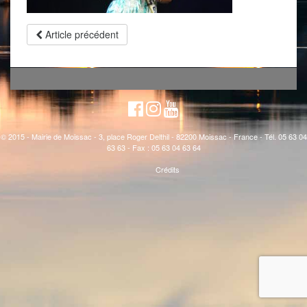
Article précédent
© 2015 - Mairie de Moissac - 3, place Roger Delthil - 82200 Moissac - France - Tél. 05 63 04
63 63 - Fax : 05 63 04 63 64
Crédits