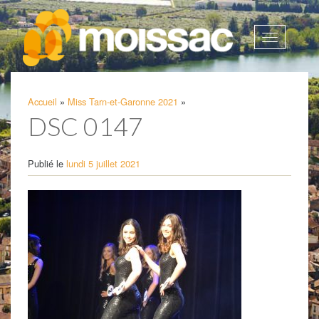
Afficher
la
navigatio
Accueil
»
Miss Tarn-et-Garonne 2021
»
DSC 0147
Publié le
lundi 5 juillet 2021