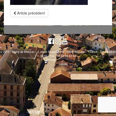
Article précédent
© 2015 - Mairie de Moissac - 3, place Roger Delthil - 82200 Moissac - France - Tél. 05 63 04
63 63 - Fax : 05 63 04 63 64
Crédits