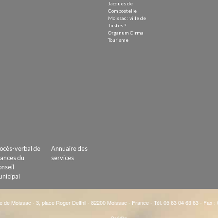
Jacques de
Compostelle
Moissac : ville de
Justes ?
Organum Cirma
Tourisme
ocès-verbal de
Annuaire des
ances du
services
nseil
nicipal
e de Moissac - 3, place Roger Delthil - 82200 Moissac - France - Tél. 05 63 04 63 63 - Fax :