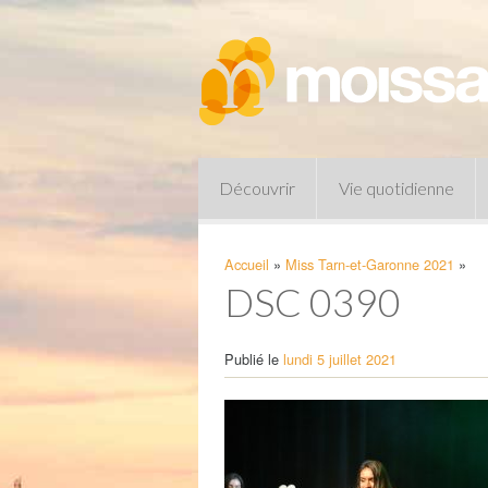
Découvrir
Vie quotidienne
Accueil
»
Miss Tarn-et-Garonne 2021
»
DSC 0390
Publié le
lundi 5 juillet 2021
Pharmacies de garde