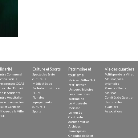
Demande
Demande 
Appels à
issac
lidarité
Culture et Sports
Patrimoine et
Vie des quartiers
ntre Communal
Spectacles & vie
tourisme
Politique de la Ville :
ction Sociale
culturelle
Moissac, ville
Moissac, Ville d’Art
rmanences CCAS
Médiathèque
prioritaire
et d’Histoire
ison de l’Emploi
Ecole de musique –
Plan de ville de
Un peu d’histoire
de la Solidarité
l’E3M
Moissac
Les animations
ntre Hospitalier
Plan des
Comités de Quartier
 durable
patrimoine
sociations secteur
equipements
Histoire des
Le Musée de
ial et Caritatif
culturels
quartiers
Moissac
itique de la Ville
Sports
Associations
Le musée
SPD
Centre de
documentation
Archives
municipales
Chemins de Saint-