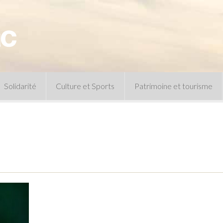
Solidarité
Culture et Sports
Patrimoine et tourisme
Permanences CCAS
Un peu d’histoire
Les animations patrimoine
Séances 
Centre de documentation
Expressio
Archives municipales
Infos pratiques
Le musée
Plan des équipements sportifs
CLSPD
Clubs sportifs
Violences intrafamiliales