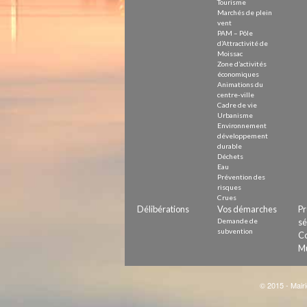
Tourisme
Marchés de plein
vent
PAM – Pôle
d’Attractivité de
Moissac
Zone d’activités
économiques
Animations du
centre-ville
Cadre de vie
Urbanisme
Environnement
développement
durable
Déchets
Eau
Prévention des
risques
Crues
Délibérations
Vos démarches
Pr
Demande de
sé
subvention
Co
Mu
© 2015 - Mairi