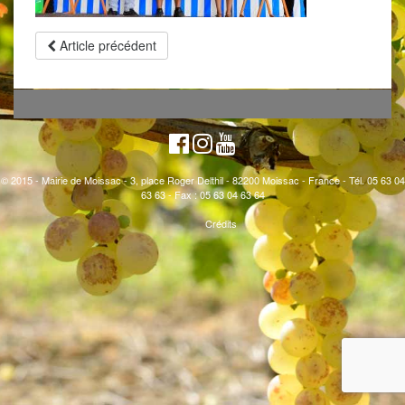
Article précédent
© 2015 - Mairie de Moissac - 3, place Roger Delthil - 82200 Moissac - France - Tél. 05 63 04
63 63 - Fax : 05 63 04 63 64
Crédits