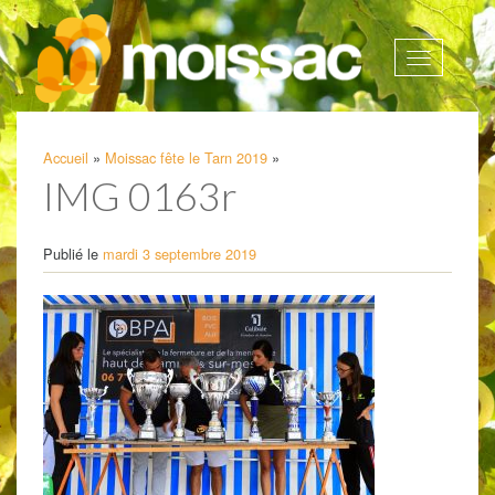
Afficher
la
navigatio
Accueil
»
Moissac fête le Tarn 2019
»
IMG 0163r
Publié le
mardi 3 septembre 2019