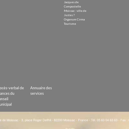
Jacques de
Compostelle
Moissac : ville de
Justes ?
Organum Cirma
Tourisme
ocès-verbal de
Annuaire des
ances du
services
nseil
nicipal
e de Moissac - 3, place Roger Delthil - 82200 Moissac - France - Tél. 05 63 04 63 63 - Fax :