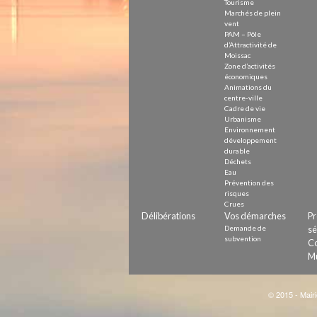
Tourisme
Marchés de plein
vent
PAM – Pôle
d’Attractivité de
Moissac
Zone d’activités
économiques
Animations du
centre-ville
Cadre de vie
Urbanisme
Environnement
développement
durable
Déchets
Eau
Prévention des
risques
Crues
Délibérations
Vos démarches
Pr
Demande de
sé
subvention
Co
Mu
© 2015 - Mairi