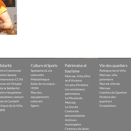
Demande
Demande 
Appels à
issac
lidarité
Culture et Sports
Patrimoine et
Vie des quartiers
ntre Communal
Spectacles & vie
tourisme
Politique de la Ville :
ction Sociale
culturelle
Moissac, ville
Moissac, Ville d’Art
rmanences CCAS
Médiathèque
prioritaire
et d’Histoire
ison de l’Emploi
Ecole de musique –
Plan de ville de
Un peu d’histoire
de la Solidarité
l’E3M
Moissac
Les animations
ntre Hospitalier
Plan des
Comités de Quartier
 durable
patrimoine
sociations secteur
equipements
Histoire des
Le Musée de
ial et Caritatif
culturels
quartiers
Moissac
itique de la Ville
Sports
Associations
Le musée
SPD
Centre de
documentation
Archives
municipales
Chemins de Saint-