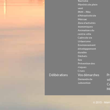
Tourisme
Marchés de plein
vent
PAM – Pôle
d’Attractivité de
Moissac
Zone d’activités
économiques
Animations du
centre-ville
Cadre de vie
Urbanisme
Environnement
développement
durable
Déchets
Eau
Prévention des
risques
Crues
Délibérations
Vos démarches
Pr
Demande de
sé
subvention
Co
Mu
© 2015 - Mairi