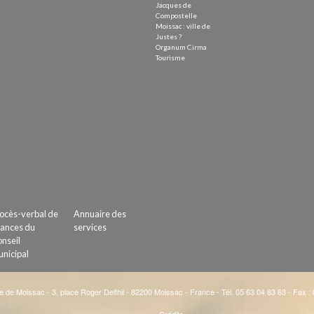
Jacques de
Compostelle
Moissac : ville de
Justes ?
Organum Cirma
Tourisme
ocès-verbal de
Annuaire des
ances du
services
nseil
nicipal
e de Moissac - 3, place Roger Delthil - 82200 Moissac - France - Tél. 05 63 04 63 63 - Fax :