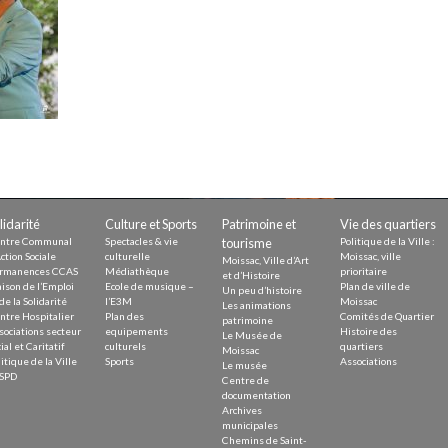
Demande
Demande 
Appels à
issac
lidarité
Culture et Sports
Patrimoine et
Vie des quartiers
ntre Communal
Spectacles & vie
tourisme
Politique de la Ville :
ction Sociale
culturelle
Moissac, ville
Moissac, Ville d’Art
rmanences CCAS
Médiathèque
prioritaire
et d’Histoire
ison de l’Emploi
Ecole de musique –
Plan de ville de
Un peu d’histoire
de la Solidarité
l’E3M
Moissac
Les animations
ntre Hospitalier
Plan des
Comités de Quartier
 durable
patrimoine
sociations secteur
equipements
Histoire des
Le Musée de
ial et Caritatif
culturels
quartiers
Moissac
itique de la Ville
Sports
Associations
Le musée
SPD
Centre de
documentation
Archives
municipales
Chemins de Saint-