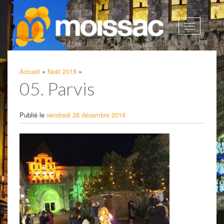
Afficher
la
navigatio
Accueil
»
Noël 2018
»
05. Parvis
Publié le
vendredi 28 décembre 2018