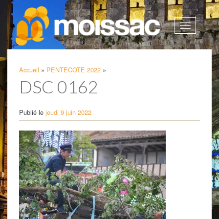
Afficher
la
navigatio
Accueil
»
PENTECOTE 2022
»
DSC 0162
Publié le
jeudi 9 juin 2022