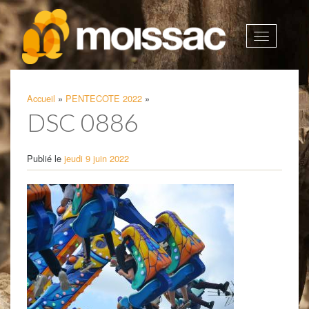
Afficher
la
navigatio
Accueil
»
PENTECOTE 2022
»
DSC 0886
Publié le
jeudi 9 juin 2022