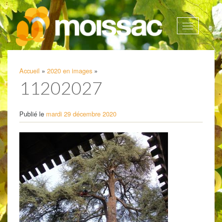
Afficher
la
navigatio
Accueil
»
2020 en images
»
11202027
Publié le
mardi 29 décembre 2020