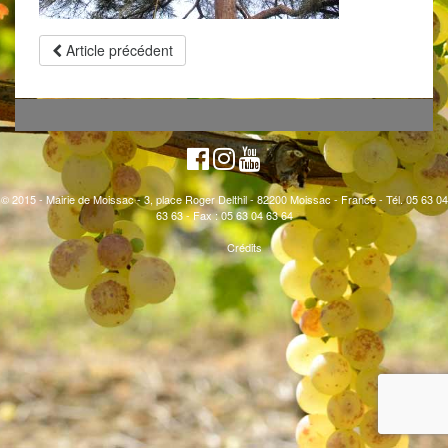
Article précédent
© 2015 - Mairie de Moissac - 3, place Roger Delthil - 82200 Moissac - France - Tél. 05 63 04
63 63 - Fax : 05 63 04 63 64
Crédits