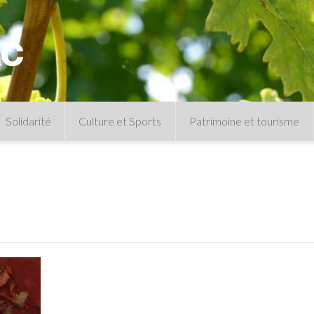
Solidarité
Culture et Sports
Patrimoine et tourisme
Permanences CCAS
Un peu d’histoire
Les animations patrimoine
Séances 
Centre de documentation
Expressio
Archives municipales
Infos pratiques
Le musée
Plan des équipements sportifs
CLSPD
Clubs sportifs
Violences intrafamiliales