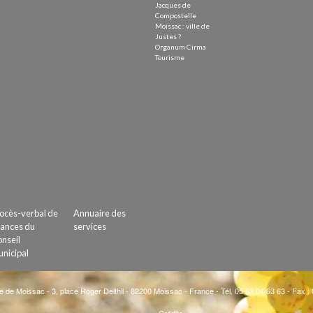
Jacques de
Compostelle
Moissac : ville de
Justes ?
Organum Cirma
Tourisme
ocès-verbal de
Annuaire des
ances du
services
nseil
nicipal
e de Moissac - 3, place Roger Delthil - 82200 Moissac - France - Tél. 05 63 04 63 63 - Fax :