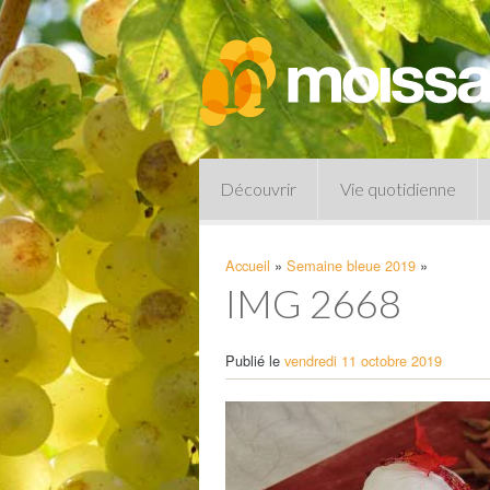
Découvrir
Vie quotidienne
Accueil
»
Semaine bleue 2019
»
IMG 2668
Publié le
vendredi 11 octobre 2019
Pharmacies de garde