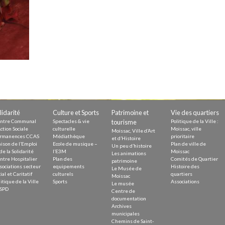
Demande
Demande 
Appels à
issac
lidarité
Culture et Sports
Patrimoine et
Vie des quartiers
ntre Communal
Spectacles & vie
tourisme
Politique de la Ville :
ction Sociale
culturelle
Moissac, ville
Moissac, Ville d’Art
rmanences CCAS
Médiathèque
prioritaire
et d’Histoire
ison de l’Emploi
Ecole de musique –
Plan de ville de
Un peu d’histoire
de la Solidarité
l’E3M
Moissac
Les animations
ntre Hospitalier
Plan des
Comités de Quartier
 durable
patrimoine
sociations secteur
equipements
Histoire des
Le Musée de
ial et Caritatif
culturels
quartiers
Moissac
itique de la Ville
Sports
Associations
Le musée
SPD
Centre de
documentation
Archives
municipales
Chemins de Saint-