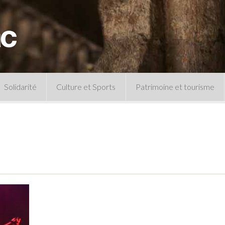
Solidarité
Culture et Sports
Patrimoine et tourisme
Permanences CCAS
Un peu d’histoire
Les animations patrimoine
Séances 
Centre de documentation
Expressio
Archives municipales
Infos pratiques
Le musée
Plan des équipements sportifs
CLSPD
Clubs sportifs
Violences intrafamiliales