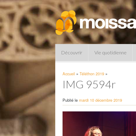
Découvrir
Vie quotidienne
Accueil
»
Téléthon 2019
»
IMG 9594r
Publié le
mardi 10 décembre 2019
Pharmacies de garde