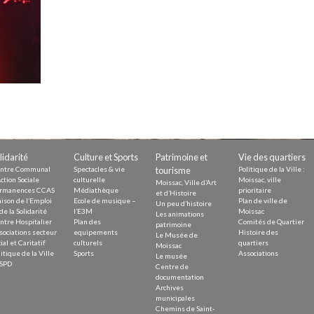
Demande
Demande 
Appels à
issac
lidarité
Culture et Sports
Patrimoine et
Vie des quartiers
ntre Communal
Spectacles & vie
tourisme
Politique de la Ville :
ction Sociale
culturelle
Moissac, ville
Moissac, Ville d’Art
rmanences CCAS
Médiathèque
prioritaire
et d’Histoire
ison de l’Emploi
Ecole de musique –
Plan de ville de
Un peu d’histoire
de la Solidarité
l’E3M
Moissac
Les animations
ntre Hospitalier
Plan des
Comités de Quartier
 durable
patrimoine
sociations secteur
equipements
Histoire des
Le Musée de
ial et Caritatif
culturels
quartiers
Moissac
itique de la Ville
Sports
Associations
Le musée
SPD
Centre de
documentation
Archives
municipales
Chemins de Saint-