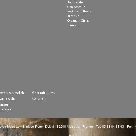
Jacques de
Compostelle
Moissac : ville de
Justes ?
Organum Cirma
Tourisme
ocès-verbal de
Annuaire des
ances du
services
nseil
nicipal
e de Moissac - 3, place Roger Delthil - 82200 Moissac - France - Tél. 05 63 04 63 63 - Fax :