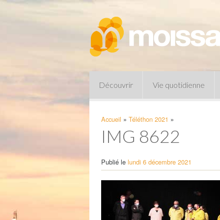
Découvrir
Vie quotidienne
Accueil
»
Téléthon 2021
»
IMG 8622
Publié le
lundi 6 décembre 2021
Pharmacies de garde