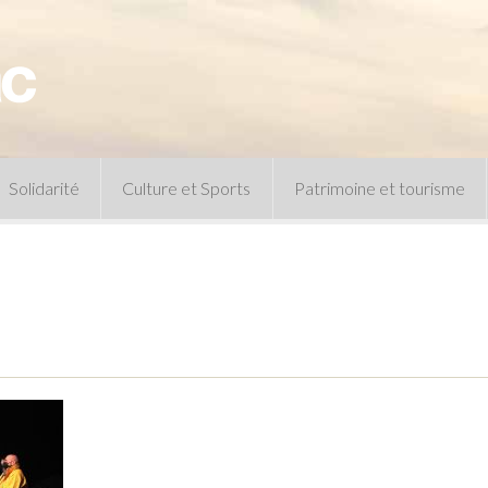
Solidarité
Culture et Sports
Patrimoine et tourisme
Permanences CCAS
Un peu d’histoire
Les animations patrimoine
Séances 
Centre de documentation
Expressio
Archives municipales
Infos pratiques
Le musée
Plan des équipements sportifs
CLSPD
Clubs sportifs
Violences intrafamiliales