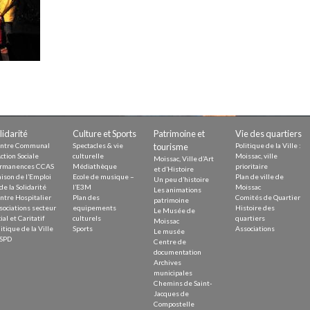
Demande
Demande 
Appels à
lidarité
Culture et Sports
Patrimoine et
Vie des quartiers
issac
ntre Communal
Spectacles & vie
tourisme
Politique de la Ville :
ction Sociale
culturelle
Moissac, ville
Moissac, Ville d’Art
rmanences CCAS
Médiathèque
prioritaire
et d’Histoire
ison de l’Emploi
Ecole de musique –
Plan de ville de
Un peu d’histoire
de la Solidarité
l’E3M
Moissac
Les animations
ntre Hospitalier
Plan des
Comités de Quartier
patrimoine
sociations secteur
equipements
Histoire des
Le Musée de
ial et Caritatif
culturels
quartiers
 durable
Moissac
itique de la Ville
Sports
Associations
Le musée
SPD
Centre de
documentation
Archives
municipales
Chemins de Saint-
Jacques de
Compostelle