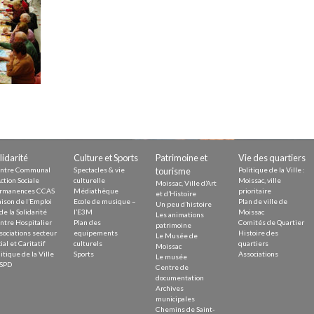
Demande
Demande 
Appels à
issac
lidarité
Culture et Sports
Patrimoine et
Vie des quartiers
ntre Communal
Spectacles & vie
tourisme
Politique de la Ville :
ction Sociale
culturelle
Moissac, ville
Moissac, Ville d’Art
rmanences CCAS
Médiathèque
prioritaire
et d’Histoire
ison de l’Emploi
Ecole de musique –
Plan de ville de
Un peu d’histoire
de la Solidarité
l’E3M
Moissac
Les animations
ntre Hospitalier
Plan des
Comités de Quartier
 durable
patrimoine
sociations secteur
equipements
Histoire des
Le Musée de
ial et Caritatif
culturels
quartiers
Moissac
itique de la Ville
Sports
Associations
Le musée
SPD
Centre de
documentation
Archives
municipales
Chemins de Saint-