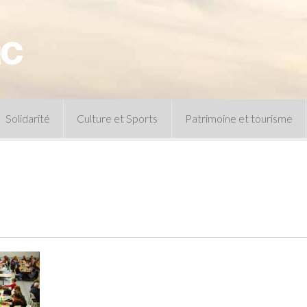
Solidarité
Culture et Sports
Patrimoine et tourisme
Permanences CCAS
Un peu d’histoire
Les animations patrimoine
Séances 
Centre de documentation
Expressio
Archives municipales
Infos pratiques
Le musée
Plan des équipements sportifs
CLSPD
Clubs sportifs
Violences intrafamiliales