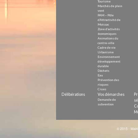
Tourisme
Marchés de plein
vent
PAM – Pôle
d’Attractivité de
Moissac
Zone d’activités
économiques
Animations du
centre-ville
Cadre de vie
Urbanisme
Environnement
développement
durable
Déchets
Eau
Prévention des
risques
Crues
Délibérations
Vos démarches
Pr
Demande de
sé
subvention
Co
Mu
© 2015 - Mairi