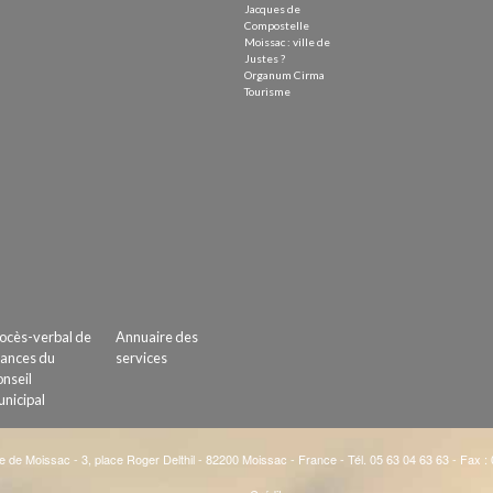
Jacques de
Compostelle
Moissac : ville de
Justes ?
Organum Cirma
Tourisme
ocès-verbal de
Annuaire des
ances du
services
nseil
nicipal
e de Moissac - 3, place Roger Delthil - 82200 Moissac - France - Tél. 05 63 04 63 63 - Fax :