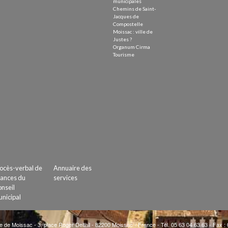
municipales
Chemins de Saint-
Jacques de
Compostelle
Moissac : ville de
Justes ?
Organum Cirma
Tourisme
ocès-verbal de
Annuaire des
ances du
services
nseil
nicipal
e de Moissac - 3, place Roger Delthil - 82200 Moissac - France - Tél. 05 63 04 63 63 - Fax :