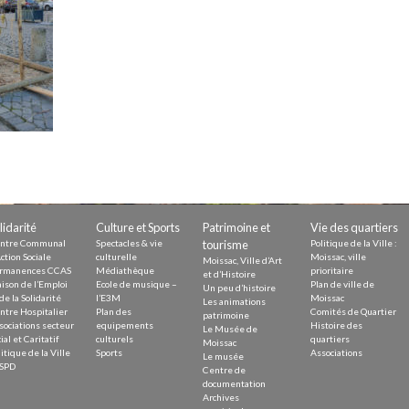
Demande
Demande 
Appels à
issac
lidarité
Culture et Sports
Patrimoine et
Vie des quartiers
ntre Communal
Spectacles & vie
tourisme
Politique de la Ville :
ction Sociale
culturelle
Moissac, ville
Moissac, Ville d’Art
rmanences CCAS
Médiathèque
prioritaire
et d’Histoire
ison de l’Emploi
Ecole de musique –
Plan de ville de
Un peu d’histoire
 durable
de la Solidarité
l’E3M
Moissac
Les animations
ntre Hospitalier
Plan des
Comités de Quartier
patrimoine
sociations secteur
equipements
Histoire des
Le Musée de
ial et Caritatif
culturels
quartiers
Moissac
itique de la Ville
Sports
Associations
Le musée
SPD
Centre de
documentation
Archives