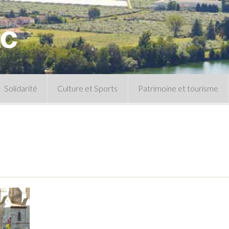
Solidarité
Culture et Sports
Patrimoine et tourisme
Permanences CCAS
Un peu d’histoire
Les animations patrimoine
Séances 
Centre de documentation
Expressio
Archives municipales
Infos pratiques
Le musée
Plan des équipements sportifs
CLSPD
Clubs sportifs
Violences intrafamiliales