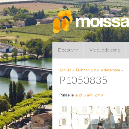
Découvrir
Vie quotidienne
Accueil
»
Téléthon 2012_9 décembre
»
P1050835
Publié le
jeudi 5 avril 2018
Pharmacies de garde