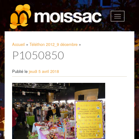
Afficher
la
navigatio
Accueil
»
Téléthon 2012_9 décembre
»
P1050850
Publié le
jeudi 5 avril 2018