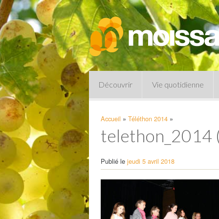
Découvrir
Vie quotidienne
Accueil
»
Téléthon 2014
»
telethon_2014 
Publié le
jeudi 5 avril 2018
Pharmacies de garde