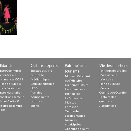
Demande
Demande 
Appels à
issac
lidarité
Culture et Sports
Patrimoine et
Vie des quartiers
ntre Communal
Spectacles & vie
tourisme
Politique de la Ville :
ction Sociale
culturelle
Moissac, ville
Moissac, Ville d’Art
rmanences CCAS
Médiathèque
prioritaire
et d’Histoire
ison de l’Emploi
Ecole de musique –
Plan de ville de
Un peu d’histoire
de la Solidarité
l’E3M
Moissac
Les animations
ntre Hospitalier
Plan des
Comités de Quartier
 durable
patrimoine
sociations secteur
equipements
Histoire des
Le Musée de
ial et Caritatif
culturels
quartiers
Moissac
itique de la Ville
Sports
Associations
Le musée
SPD
Centre de
documentation
Archives
municipales
Chemins de Saint-