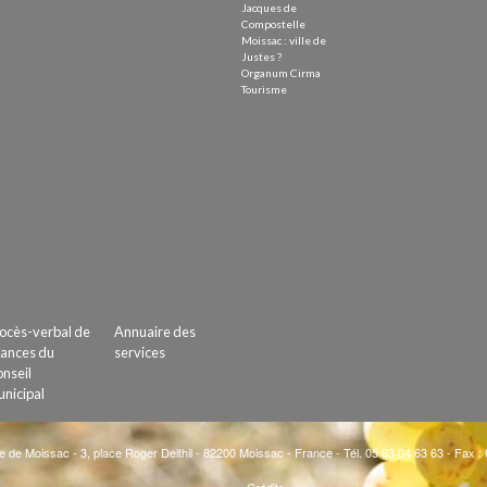
Jacques de
Compostelle
Moissac : ville de
Justes ?
Organum Cirma
Tourisme
ocès-verbal de
Annuaire des
ances du
services
nseil
nicipal
e de Moissac - 3, place Roger Delthil - 82200 Moissac - France - Tél. 05 63 04 63 63 - Fax :