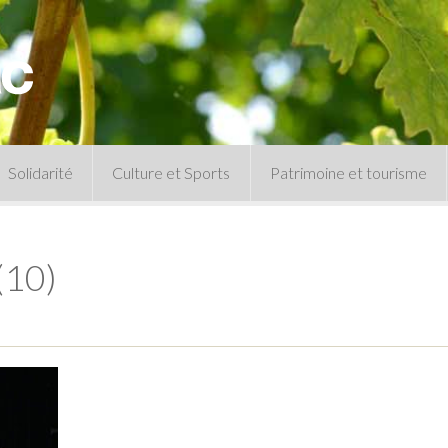
Solidarité
Culture et Sports
Patrimoine et tourisme
Permanences CCAS
Un peu d’histoire
Les animations patrimoine
(10)
Séances 
Centre de documentation
Expressio
Archives municipales
Infos pratiques
Le musée
Plan des équipements sportifs
CLSPD
Clubs sportifs
Violences intrafamiliales