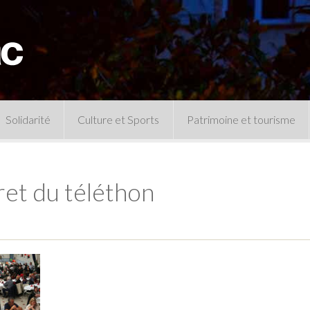
Solidarité
Culture et Sports
Patrimoine et tourisme
Permanences CCAS
Un peu d’histoire
Les animations patrimoine
et du téléthon
Séances 
Centre de documentation
Expressio
Archives municipales
Infos pratiques
Le musée
Plan des équipements sportifs
CLSPD
Clubs sportifs
Violences intrafamiliales