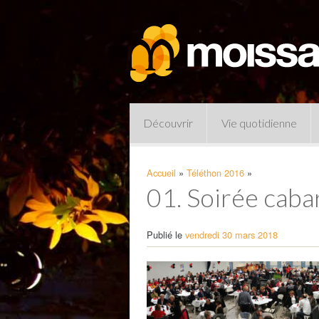
Découvrir
Vie quotidienne
Accueil
»
Téléthon 2016
»
01. Soirée cabar
Publié le
vendredi 30 mars 2018
Pharmacies de garde