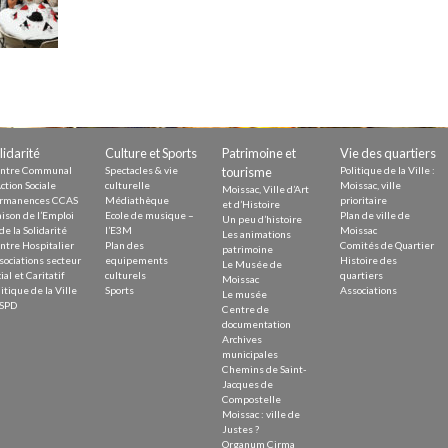
Demande
Demande 
Appels à
lidarité
Culture et Sports
Patrimoine et
Vie des quartiers
ntre Communal
Spectacles & vie
tourisme
Politique de la Ville :
ction Sociale
culturelle
Moissac, ville
Moissac, Ville d’Art
issac
rmanences CCAS
Médiathèque
prioritaire
et d’Histoire
ison de l’Emploi
Ecole de musique –
Plan de ville de
Un peu d’histoire
de la Solidarité
l’E3M
Moissac
Les animations
ntre Hospitalier
Plan des
Comités de Quartier
patrimoine
sociations secteur
equipements
Histoire des
Le Musée de
ial et Caritatif
culturels
quartiers
Moissac
itique de la Ville
Sports
Associations
Le musée
SPD
Centre de
 durable
documentation
Archives
municipales
Chemins de Saint-
Jacques de
Compostelle
Moissac : ville de
Justes ?
Organum Cirma