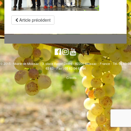
Article précédent
© 2015 - Mairie de Moissac - 3, place Roger Delthil - 82200 Moissac - France - Tél. 05 63 04
63 63 - Fax : 05 63 04 63 64
Crédits