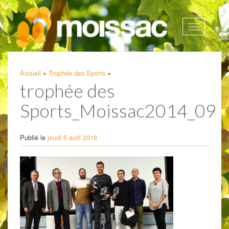
Afficher
la
navigatio
Accueil
»
Trophée des Sports
»
trophée des
Sports_Moissac2014_09
Publié le
jeudi 5 avril 2018