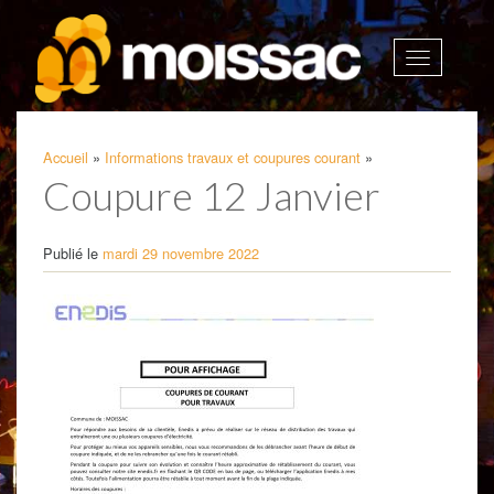
Afficher
la
navigatio
Accueil
»
Informations travaux et coupures courant
»
Coupure 12 Janvier
Publié le
mardi 29 novembre 2022