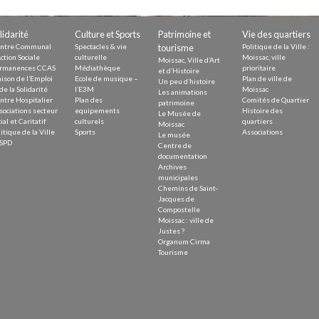
Demande
Demande 
lidarité
Culture et Sports
Patrimoine et
Vie des quartiers
Appels à
ntre Communal
Spectacles & vie
tourisme
Politique de la Ville :
ction Sociale
culturelle
Moissac, ville
Moissac, Ville d’Art
rmanences CCAS
Médiathèque
prioritaire
et d’Histoire
ison de l’Emploi
Ecole de musique –
Plan de ville de
Un peu d’histoire
de la Solidarité
l’E3M
Moissac
Les animations
ntre Hospitalier
Plan des
Comités de Quartier
patrimoine
sociations secteur
equipements
Histoire des
Le Musée de
ial et Caritatif
culturels
quartiers
Moissac
itique de la Ville
Sports
Associations
Le musée
issac
SPD
Centre de
documentation
Archives
municipales
Chemins de Saint-
Jacques de
Compostelle
Moissac : ville de
 durable
Justes ?
Organum Cirma
Tourisme