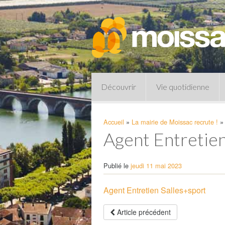
Découvrir
Vie quotidienne
Accueil
»
La mairie de Moissac recrute !
»
Agent Entretien
Publié le
jeudi 11 mai 2023
Agent Entretien Salles+sport
Pharmacies de garde
Article précédent