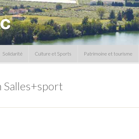
Solidarité
Culture et Sports
Patrimoine et tourisme
Permanences CCAS
Un peu d’histoire
Les animations patrimoine
 Salles+sport
Séances 
Centre de documentation
Expressio
Archives municipales
Infos pratiques
Le musée
Plan des équipements sportifs
CLSPD
Clubs sportifs
Violences intrafamiliales