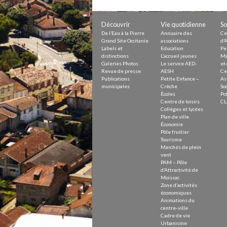
Petite Enfance – Crèche
Écoles
Centre de loisirs
Découvrir
Vie quotidienne
So
Collèges et lycées
De l’Eau à la Pierre
Annuaire des
Ce
Le service AED-AESH
Grand Site Occitanie
associations
d’A
Labels et
Education
Pe
distinctions
L’accueil jeunes
Ma
Galeries Photos
Le service AED-
et 
Revue de presse
AESH
Ce
Pôle fruitier
Publications
Petite Enfance –
As
Tourisme
municipales
Crèche
Soc
Marchés de plein vent
Écoles
Pol
PAM – Pôle d’Attractivité de Mo
Centre de loisirs
CL
Zones d’activités économiques
Collèges et lycées
Animations du centre-ville
Plan de ville
Annuaire des commerces
Économie
Démarchage
Pôle fruitier
Tourisme
Marchés de plein
Urbanisme
vent
Environnement développement
PAM – Pôle
Déchets
d’Attractivité de
Eau
Moissac
Zone d’activités
Prévention des risques
économiques
Crues
Animations du
centre-ville
Cadre de vie
Urbanisme