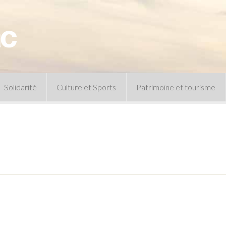
Solidarité
Culture et Sports
Patrimoine et tourisme
Permanences CCAS
Un peu d’histoire
Les animations patrimoine
Séances 
Centre de documentation
Expressio
Archives municipales
Infos pratiques
Le musée
Plan des équipements sportifs
CLSPD
Clubs sportifs
Violences intrafamiliales