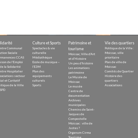
Demande
Demande 
Appels à
lidarité
Culture et Sports
Patrimoine et
Vie des quartiers
ntre Communal
Spectacles & vie
tourisme
Politique de la Ville :
ction Sociale
culturelle
Moissac, ville
Moissac, Ville d’Art
rmanences CCAS
Médiathèque
prioritaire
et d’Histoire
issac
ison de l’Emploi
Ecole de musique –
Plan de ville de
Un peu d’histoire
de la Solidarité
l’E3M
Moissac
Les animations
ntre Hospitalier
Plan des
Comités de Quartier
patrimoine
sociations secteur
equipements
Histoire des
Le Musée de
ial et Caritatif
culturels
quartiers
Moissac
itique de la Ville
Sports
Associations
Le musée
SPD
Centre de
documentation
 durable
Archives
municipales
Chemins de Saint-
Jacques de
Compostelle
Moissac : ville de
Justes ?
Organum Cirma
Tourisme