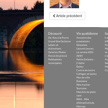
Petite Enfance – Crèche
Écoles
Centre de loisirs
Collèges et lycées
Article précédent
Le service AED-AESH
Découvrir
Vie quotidienne
So
Pôle fruitier
De l’Eau à la Pierre
Annuaire des
Ce
Tourisme
Grand Site Occitanie
associations
d’A
Marchés de plein vent
Labels et
Education
Pe
PAM – Pôle d’Attractivité de Mo
distinctions
L’accueil jeunes
Ma
Zones d’activités économiques
Galeries Photos
Le service AED-
et 
Animations du centre-ville
Revue de presse
AESH
Ce
Annuaire des commerces
Publications
Petite Enfance –
As
Démarchage
municipales
Crèche
Soc
Écoles
Pol
Centre de loisirs
CL
Urbanisme
Collèges et lycées
Environnement développement
Plan de ville
Déchets
Économie
Eau
Pôle fruitier
Prévention des risques
Tourisme
Marchés de plein
Crues
vent
PAM – Pôle
d’Attractivité de
Moissac