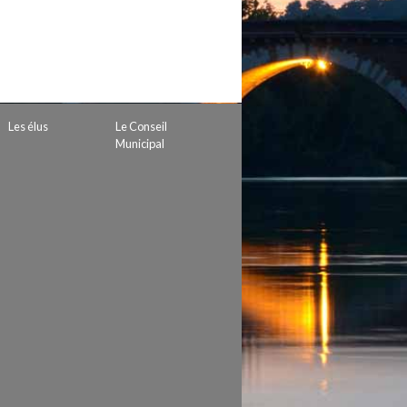
 de subvention
d’autorisation de tournage
 projets
Les élus
Le Conseil
Municipal