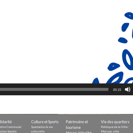
00:15
lidarité
Culture et Sports
Patrimoine et
Vie des quartiers
ntre Communal
Spectacles & vie
tourisme
Politique de la Ville :
ction Sociale
culturelle
Moissac, ville
Moissac, Ville d’Art