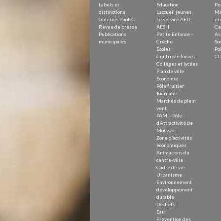
Labels et
Education
Pe
distinctions
L’accueil jeunes
Ma
Galeries Photos
Le service AED-
et 
Revue de presse
AESH
Ce
Publications
Petite Enfance –
As
municipales
Crèche
Soc
Écoles
Pol
Centre de loisirs
CL
Collèges et lycées
Plan de ville
Économie
Pôle fruitier
Tourisme
Marchés de plein
vent
PAM – Pôle
d’Attractivité de
Moissac
Zone d’activités
économiques
Animations du
centre-ville
Cadre de vie
Urbanisme
Environnement
développement
durable
Déchets
Eau
Prévention des