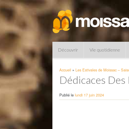
Découvrir
Vie quotidienne
Accueil
»
Les Estivales de Moissac – Sai
Dédicaces Des 
Publié le
lundi 17 juin 2024
Lecteur
vidéo
Pharmacies de garde