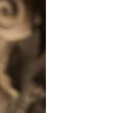
Petite Enfance – Crèche
Écoles
Centre de loisirs
Collèges et lycées
Le service AED-AESH
Pôle fruitier
Tourisme
Marchés de plein vent
PAM – Pôle d’Attractivité de Mo
Zones d’activités économiques
Animations du centre-ville
Annuaire des commerces
Démarchage
Urbanisme
Environnement développement
Déchets
Eau
Prévention des risques
Crues