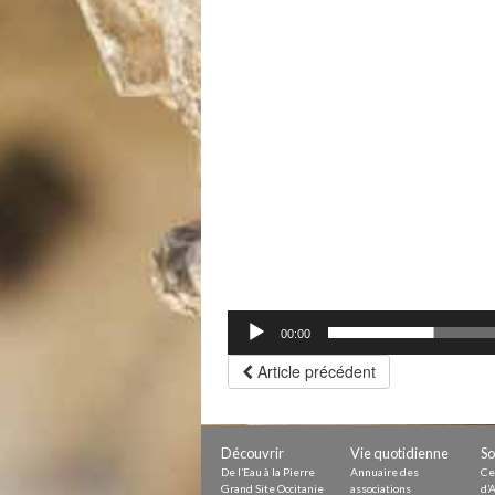
00:00
Article précédent
Découvrir
Vie quotidienne
So
De l’Eau à la Pierre
Annuaire des
Ce
Grand Site Occitanie
associations
d’A