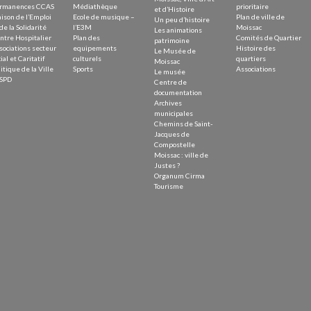
rmanences CCAS
Médiathèque
prioritaire
et d’Histoire
ison de l’Emploi
Ecole de musique –
Plan de ville de
Un peu d’histoire
de la Solidarité
l’E3M
Moissac
Les animations
ntre Hospitalier
Plan des
Comités de Quartier
patrimoine
sociations secteur
equipements
Histoire des
Le Musée de
ial et Caritatif
culturels
quartiers
Moissac
itique de la Ville
Sports
Associations
Le musée
SPD
Centre de
documentation
Archives
municipales
Chemins de Saint-
Jacques de
Compostelle
Moissac : ville de
Justes ?
Organum Cirma
Tourisme