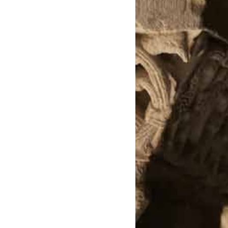
 de subvention
d’autorisation de tournage
 projets