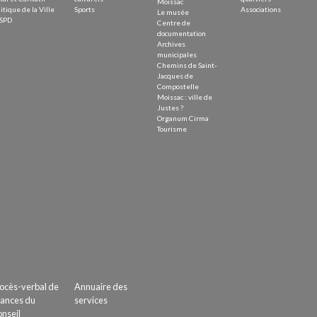
Moissac
itique de la Ville
Sports
Associations
Le musée
SPD
Centre de
documentation
Archives
municipales
Chemins de Saint-
Jacques de
Compostelle
Moissac : ville de
Justes ?
Organum Cirma
Tourisme
ocès-verbal de
Annuaire des
ances du
services
nseil