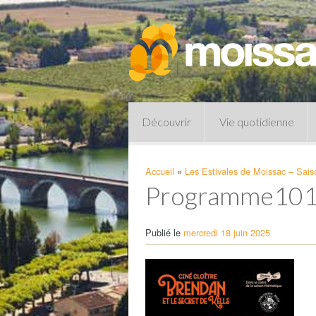
Découvrir
Vie quotidienne
Accueil
»
Les Estivales de Moissac – Sai
Programme10
Publié le
mercredi 18 juin 2025
Pharmacies de garde