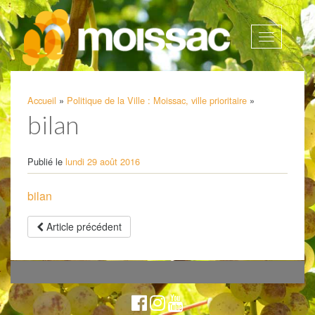
Afficher
la
navigatio
Accueil
»
Politique de la Ville : Moissac, ville prioritaire
»
bilan
Publié le
lundi 29 août 2016
bilan
Article précédent