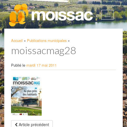
Afficher
la
navigatio
Accueil
»
Publications municipales
»
moissacmag28
Publié le
mardi 17 mai 2011
Article précédent