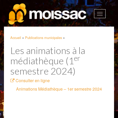
Afficher
la
navigatio
Accueil
»
Publications municipales
»
Les animations à la
er
médiathèque (1
semestre 2024)
Consulter en ligne
Animations Médiathèque – 1er semestre 2024