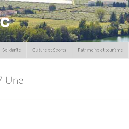
Solidarité
Culture et Sports
Patrimoine et tourisme
Permanences CCAS
Un peu d’histoire
Les animations patrimoine
7 Une
Séances 
Centre de documentation
Expressio
Archives municipales
Infos pratiques
Le musée
Plan des équipements sportifs
CLSPD
Clubs sportifs
Violences intrafamiliales