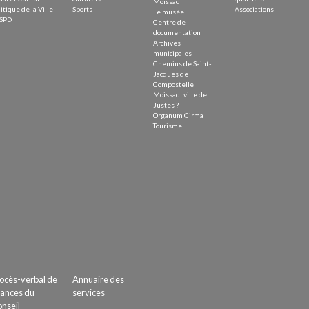
Moissac
itique de la Ville
Sports
Associations
Le musée
SPD
Centre de
documentation
Archives
municipales
Chemins de Saint-
Jacques de
Compostelle
Moissac : ville de
Justes ?
Organum Cirma
Tourisme
ocès-verbal de
Annuaire des
ances du
services
nseil