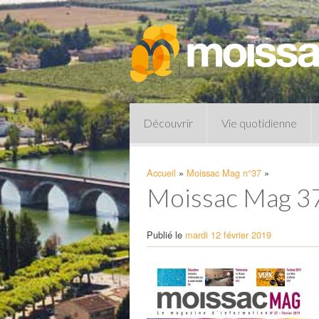
Découvrir
Vie quotidienne
Accueil
»
Moissac Mag n°37
»
Moissac Mag 3
Publié le
mardi 12 février 2019
Pharmacies de garde