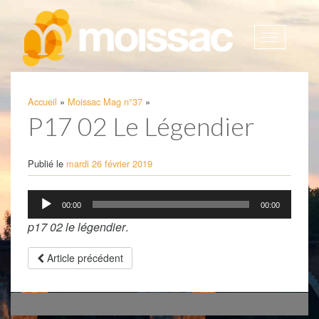
Afficher
la
navigatio
Accueil
»
Moissac Mag n°37
»
P17 02 Le Légendier
Publié le
mardi 26 février 2019
Lecteur
00:00
00:00
audio
p17 02 le légendier
.
Article précédent