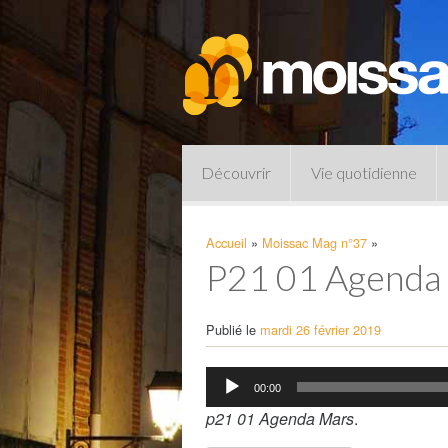
Découvrir
Vie quotidienne
Accueil
»
Moissac Mag n°37
»
P21 01 Agenda
Publié le
mardi 26 février 2019
Lecteur
00:00
audio
Pharmacies de garde
p21 01 Agenda Mars
.