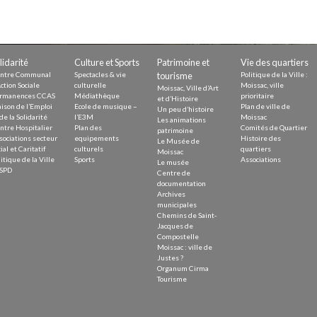
Demande
Demande 
Appels à
lidarité
Culture et Sports
Patrimoine et
Vie des quartiers
ntre Communal
Spectacles & vie
tourisme
Politique de la Ville :
ction Sociale
culturelle
Moissac, ville
Moissac, Ville d’Art
rmanences CCAS
Médiathèque
prioritaire
et d’Histoire
ison de l’Emploi
Ecole de musique –
Plan de ville de
Un peu d’histoire
de la Solidarité
l’E3M
Moissac
Les animations
ntre Hospitalier
Plan des
Comités de Quartier
patrimoine
issac
sociations secteur
equipements
Histoire des
Le Musée de
ial et Caritatif
culturels
quartiers
Moissac
itique de la Ville
Sports
Associations
Le musée
SPD
Centre de
documentation
Archives
municipales
Chemins de Saint-
 durable
Jacques de
Compostelle
Moissac : ville de
Justes ?
Organum Cirma
Tourisme