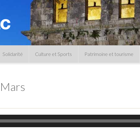
Solidarité
Culture et Sports
Patrimoine et tourisme
Permanences CCAS
Un peu d’histoire
Les animations patrimoine
 Mars
Séances 
Centre de documentation
Expressio
Archives municipales
Infos pratiques
Le musée
Plan des équipements sportifs
CLSPD
Clubs sportifs
Violences intrafamiliales