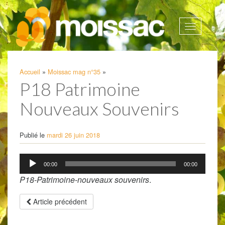
Afficher
la
navigatio
Accueil
»
Moissac mag n°35
»
P18 Patrimoine
Nouveaux Souvenirs
Publié le
mardi 26 juin 2018
Lecteur
00:00
00:00
audio
P18-Patrimoine-nouveaux souvenirs
.
Article précédent