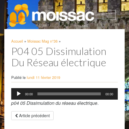
Afficher
la
navigatio
Accueil
»
Moissac Mag n°36
»
P04 05 Dissimulation
Du Réseau électrique
Publié le
lundi 11 février 2019
Lecteur
00:00
00:00
audio
p04 05 Dissimulation du réseau électrique
.
Article précédent