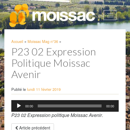
Afficher
la
navigatio
Accueil
»
Moissac Mag n°36
»
P23 02 Expression
Politique Moissac
Avenir
Publié le
lundi 11 février 2019
Lecteur
00:00
00:00
audio
P23 02 Expression politique Moissac Avenir
.
Article précédent