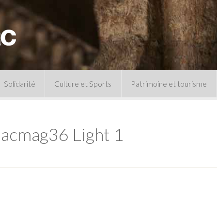
Solidarité
Culture et Sports
Patrimoine et tourisme
Permanences CCAS
Un peu d’histoire
Les animations patrimoine
acmag36 Light 1
Séances 
Centre de documentation
Expressio
Archives municipales
Infos pratiques
Le musée
Plan des équipements sportifs
CLSPD
Clubs sportifs
Violences intrafamiliales