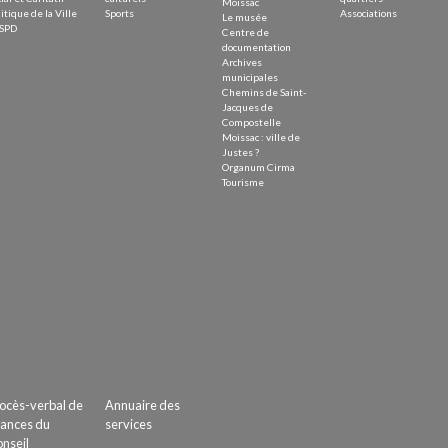
Moissac
itique de la Ville
Sports
Associations
Le musée
SPD
Centre de
documentation
Archives
municipales
Chemins de Saint-
Jacques de
Compostelle
Moissac : ville de
Justes ?
Organum Cirma
Tourisme
ocès-verbal de
Annuaire des
ances du
services
nseil