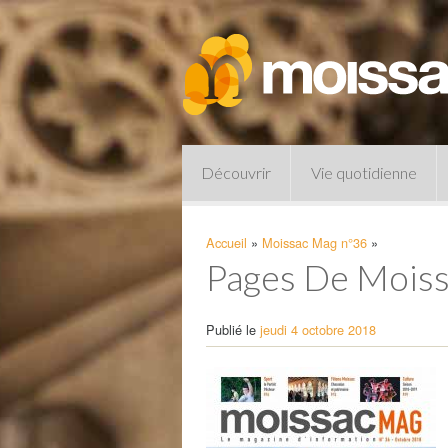
Découvrir
Vie quotidienne
Accueil
»
Moissac Mag n°36
»
Pages De Moiss
Publié le
jeudi 4 octobre 2018
Pharmacies de garde