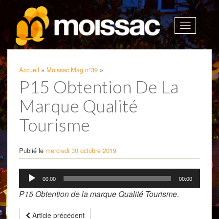
Afficher
la
navigatio
Accueil
»
Moissac Mag n°39
»
P15 Obtention De La
Marque Qualité
Tourisme
Publié le
mercredi 30 octobre 2019
Lecteur
00:00
00:00
audio
P15 Obtention de la marque Qualité Tourisme
.
Article précédent