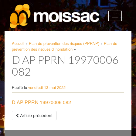
Afficher
la
navigatio
Accueil
»
Plan de prévention des risques (PPRNP)
»
Plan de
prévention des risques d’inondation
»
D AP PPRN 19970006
082
Publié le
vendredi 13 mai 2022
D AP PPRN 19970006 082
Article précédent