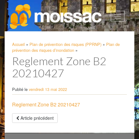
Afficher
la
navigatio
Accueil
»
Plan de prévention des risques (PPRNP)
»
Plan de
prévention des risques d’inondation
»
Reglement Zone B2
20210427
Publié le
vendredi 13 mai 2022
Reglement Zone B2 20210427
Article précédent