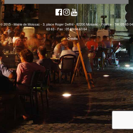
© 2015 - Mairie de Moissac - 3, place Roger Delthil - 82200 Moissac - France - Tél. 05 63 04
63 63 - Fax : 05 63 04 63 64
Crédits