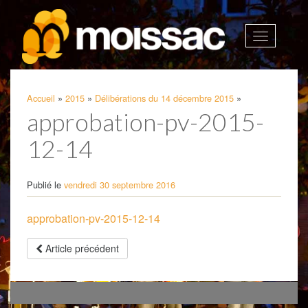
Afficher
la
navigatio
Accueil
»
2015
»
Délibérations du 14 décembre 2015
»
approbation-pv-2015-
12-14
Publié le
vendredi 30 septembre 2016
approbation-pv-2015-12-14
Article précédent