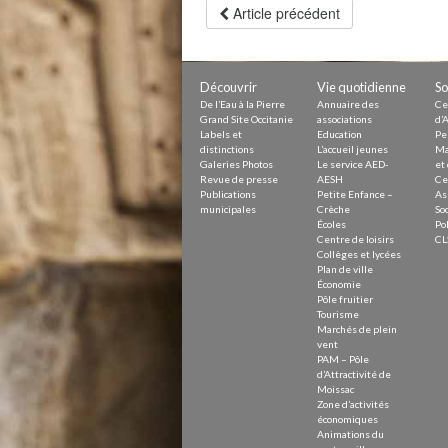
Petite Enfance – Crèche
Article précédent
Écoles
Centre de loisirs
Collèges et lycées
Le service AED-AESH
Découvrir
Vie quotidienne
So
De l’Eau à la Pierre
Annuaire des
Ce
Grand Site Occitanie
associations
d’A
Labels et
Education
Pe
Pôle fruitier
distinctions
L’accueil jeunes
Ma
Tourisme
Galeries Photos
Le service AED-
et 
Marchés de plein vent
Revue de presse
AESH
Ce
PAM – Pôle d’Attractivité de Mo
Publications
Petite Enfance –
As
Zones d’activités économiques
municipales
Crèche
Soc
Écoles
Pol
Animations du centre-ville
Centre de loisirs
CL
Annuaire des commerces
Collèges et lycées
Démarchage
Plan de ville
Économie
Pôle fruitier
Urbanisme
Tourisme
Environnement développement
Marchés de plein
Déchets
vent
Eau
PAM – Pôle
Prévention des risques
d’Attractivité de
Crues
Moissac
Zone d’activités
économiques
Animations du