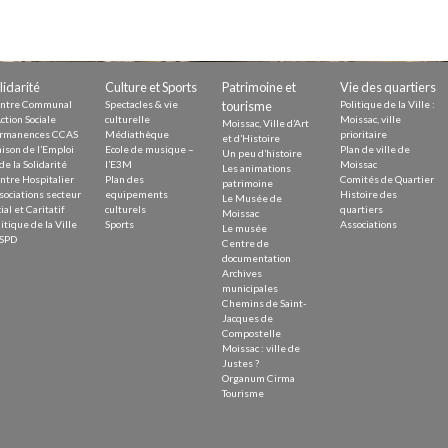
Demande
Demande 
Appels à
lidarité
Culture et Sports
Patrimoine et
Vie des quartiers
ntre Communal
Spectacles & vie
tourisme
Politique de la Ville :
ction Sociale
culturelle
Moissac, ville
Moissac, Ville d’Art
rmanences CCAS
Médiathèque
prioritaire
et d’Histoire
ison de l’Emploi
Ecole de musique –
Plan de ville de
Un peu d’histoire
de la Solidarité
l’E3M
Moissac
Les animations
ntre Hospitalier
Plan des
Comités de Quartier
patrimoine
issac
sociations secteur
equipements
Histoire des
Le Musée de
ial et Caritatif
culturels
quartiers
Moissac
itique de la Ville
Sports
Associations
Le musée
SPD
Centre de
documentation
Archives
municipales
Chemins de Saint-
 durable
Jacques de
Compostelle
Moissac : ville de
Justes ?
Organum Cirma
Tourisme