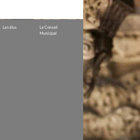
 de subvention
d’autorisation de tournage
 projets
Les élus
Le Conseil
Municipal