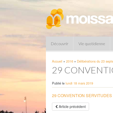
Découvrir
Vie quotidienne
Accueil
»
2016
»
Délibérations du 23 sep
29 CONVENTI
Publié le
lundi 18 mars 2019
29 CONVENTION SERVITUDES 
Pharmacies de garde
Article précédent