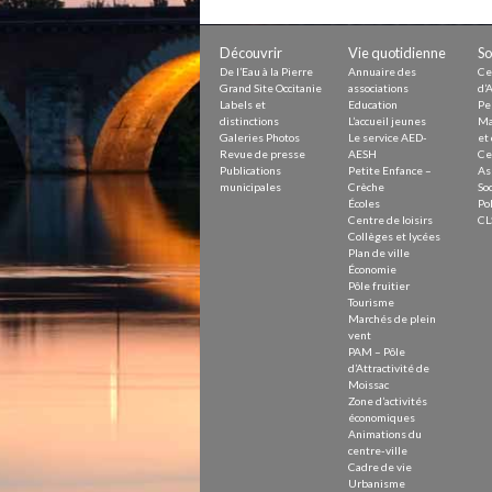
Petite Enfance – Crèche
Écoles
Centre de loisirs
Découvrir
Vie quotidienne
So
Collèges et lycées
De l’Eau à la Pierre
Annuaire des
Ce
Le service AED-AESH
Grand Site Occitanie
associations
d’A
Labels et
Education
Pe
distinctions
L’accueil jeunes
Ma
Galeries Photos
Le service AED-
et 
Revue de presse
AESH
Ce
Pôle fruitier
Publications
Petite Enfance –
As
Tourisme
municipales
Crèche
Soc
Marchés de plein vent
Écoles
Pol
PAM – Pôle d’Attractivité de Mo
Centre de loisirs
CL
Zones d’activités économiques
Collèges et lycées
Animations du centre-ville
Plan de ville
Annuaire des commerces
Économie
Démarchage
Pôle fruitier
Tourisme
Marchés de plein
Urbanisme
vent
Environnement développement
PAM – Pôle
Déchets
d’Attractivité de
Eau
Moissac
Zone d’activités
Prévention des risques
économiques
Crues
Animations du
centre-ville
Cadre de vie
Urbanisme