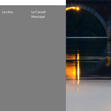
 de subvention
d’autorisation de tournage
Les élus
Le Conseil
 projets
Municipal