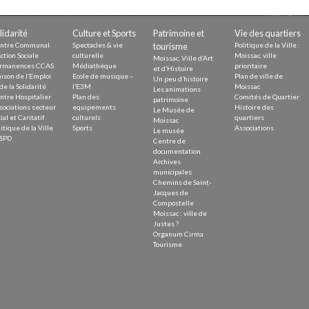
Demande
Demande 
lidarité
Culture et Sports
Patrimoine et
Vie des quartiers
Appels à
ntre Communal
Spectacles & vie
tourisme
Politique de la Ville :
ction Sociale
culturelle
Moissac, ville
Moissac, Ville d’Art
rmanences CCAS
Médiathèque
prioritaire
et d’Histoire
ison de l’Emploi
Ecole de musique –
Plan de ville de
Un peu d’histoire
de la Solidarité
l’E3M
Moissac
Les animations
ntre Hospitalier
Plan des
Comités de Quartier
patrimoine
sociations secteur
equipements
Histoire des
Le Musée de
ial et Caritatif
culturels
quartiers
Moissac
itique de la Ville
Sports
Associations
Le musée
issac
SPD
Centre de
documentation
Archives
municipales
Chemins de Saint-
Jacques de
Compostelle
Moissac : ville de
 durable
Justes ?
Organum Cirma
Tourisme