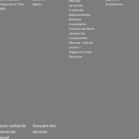
Moissac
itique de la Ville
Sports
Associations
Le musée
SPD
Centre de
documentation
Archives
municipales
Chemins de Saint-
Jacques de
Compostelle
Moissac : ville de
Justes ?
Organum Cirma
Tourisme
ocès-verbal de
Annuaire des
ances du
services
nseil