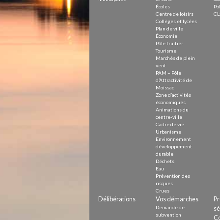
Écoles
Pol
Centre de loisirs
CL
Collèges et lycées
Plan de ville
Économie
Pôle fruitier
Tourisme
Marchés de plein
vent
PAM – Pôle
d’Attractivité de
Moissac
Zone d’activités
économiques
Animations du
centre-ville
Cadre de vie
Urbanisme
Environnement
développement
durable
Déchets
Eau
Prévention des
risques
Crues
Délibérations
Vos démarches
Pr
Demande de
sé
subvention
Co