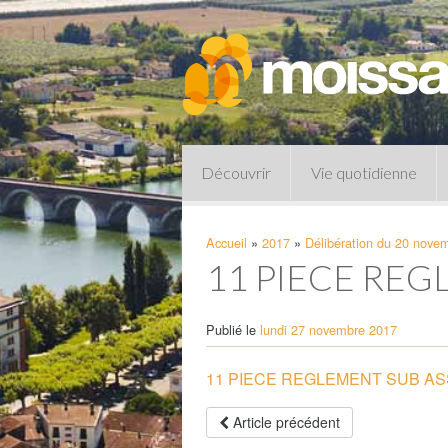
Découvrir
Vie quotidienne
Accueil
»
2017
»
Délibération du 20 nove
11 PIECE RE
Publié le
lundi 27 novembre 2017
11 PIECE REGLEMENT SUB A
Pharmacies de garde
Article précédent