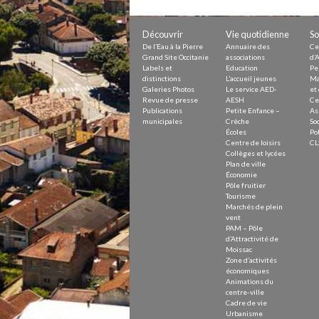
Petite Enfance – Crèche
Écoles
Centre de loisirs
Découvrir
Vie quotidienne
So
Collèges et lycées
De l’Eau à la Pierre
Annuaire des
Ce
Le service AED-AESH
Grand Site Occitanie
associations
d’A
Labels et
Education
Pe
distinctions
L’accueil jeunes
Ma
Galeries Photos
Le service AED-
et 
Revue de presse
AESH
Ce
Pôle fruitier
Publications
Petite Enfance –
As
Tourisme
municipales
Crèche
Soc
Marchés de plein vent
Écoles
Pol
PAM – Pôle d’Attractivité de Mo
Centre de loisirs
CL
Zones d’activités économiques
Collèges et lycées
Animations du centre-ville
Plan de ville
Annuaire des commerces
Économie
Démarchage
Pôle fruitier
Tourisme
Marchés de plein
Urbanisme
vent
Environnement développement
PAM – Pôle
Déchets
d’Attractivité de
Eau
Moissac
Zone d’activités
Prévention des risques
économiques
Crues
Animations du
centre-ville
Cadre de vie
Urbanisme