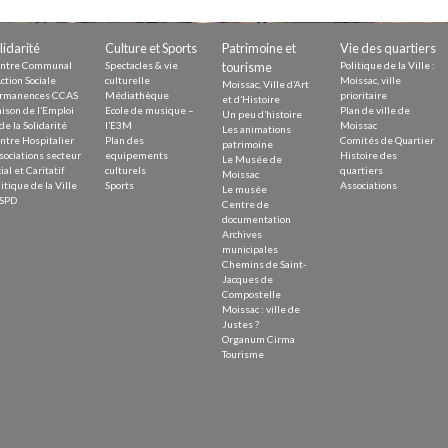
Demande
Demande 
lidarité
Culture et Sports
Patrimoine et
Vie des quartiers
Appels à
ntre Communal
Spectacles & vie
tourisme
Politique de la Ville :
ction Sociale
culturelle
Moissac, ville
Moissac, Ville d’Art
rmanences CCAS
Médiathèque
prioritaire
et d’Histoire
ison de l’Emploi
Ecole de musique –
Plan de ville de
Un peu d’histoire
de la Solidarité
l’E3M
Moissac
Les animations
ntre Hospitalier
Plan des
Comités de Quartier
patrimoine
sociations secteur
equipements
Histoire des
Le Musée de
ial et Caritatif
culturels
quartiers
Moissac
itique de la Ville
Sports
Associations
Le musée
issac
SPD
Centre de
documentation
Archives
municipales
Chemins de Saint-
Jacques de
Compostelle
Moissac : ville de
 durable
Justes ?
Organum Cirma
Tourisme