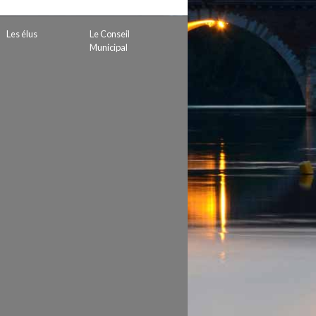
 de subvention
d’autorisation de tournage
Les élus
Le Conseil
 projets
Municipal