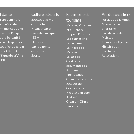
Demande
Demande 
lidarité
Culture et Sports
Patrimoine et
Vie des quartiers
Appels à
ntre Communal
Spectacles & vie
tourisme
Politique de la Ville :
ction Sociale
culturelle
Moissac, ville
Moissac, Ville d’Art
rmanences CCAS
Médiathèque
prioritaire
et d’Histoire
ison de l’Emploi
Ecole de musique –
Plan de ville de
Un peu d’histoire
de la Solidarité
l’E3M
Moissac
Les animations
ntre Hospitalier
Plan des
Comités de Quartier
patrimoine
sociations secteur
equipements
Histoire des
Le Musée de
ial et Caritatif
culturels
quartiers
Moissac
itique de la Ville
Sports
Associations
Le musée
issac
SPD
Centre de
documentation
Archives
municipales
Chemins de Saint-
Jacques de
Compostelle
Moissac : ville de
 durable
Justes ?
Organum Cirma
Tourisme