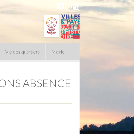
Vie des quartiers
Mairie
IONS ABSENCE
du Conseil Municipal
n politique