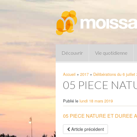
Découvrir
Vie quotidienne
Accueil
»
2017
»
Délibérations du 6 juillet
05 PIECE NA
Publié le
lundi 18 mars 2019
05 PIECE NATURE ET DUREE 
Pharmacies de garde
Article précédent