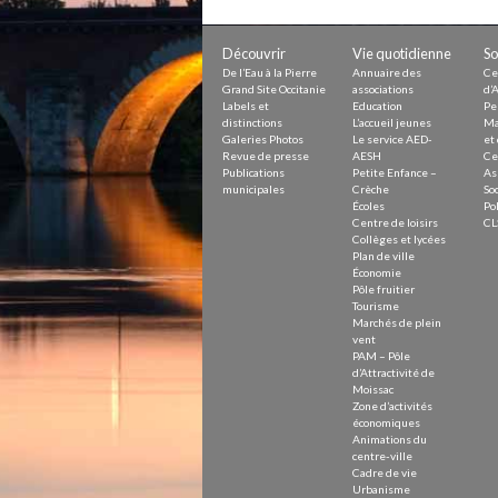
Petite Enfance – Crèche
Écoles
Centre de loisirs
Découvrir
Vie quotidienne
So
Collèges et lycées
De l’Eau à la Pierre
Annuaire des
Ce
Le service AED-AESH
Grand Site Occitanie
associations
d’A
Labels et
Education
Pe
distinctions
L’accueil jeunes
Ma
Galeries Photos
Le service AED-
et 
Revue de presse
AESH
Ce
Pôle fruitier
Publications
Petite Enfance –
As
Tourisme
municipales
Crèche
Soc
Marchés de plein vent
Écoles
Pol
PAM – Pôle d’Attractivité de Mo
Centre de loisirs
CL
Zones d’activités économiques
Collèges et lycées
Animations du centre-ville
Plan de ville
Annuaire des commerces
Économie
Démarchage
Pôle fruitier
Tourisme
Marchés de plein
Urbanisme
vent
Environnement développement
PAM – Pôle
Déchets
d’Attractivité de
Eau
Moissac
Zone d’activités
Prévention des risques
économiques
Crues
Animations du
centre-ville
Cadre de vie
Urbanisme