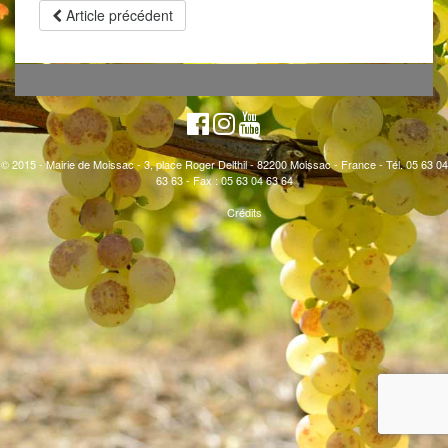
Article précédent
© 2015 - Mairie de Moissac - 3, place Roger Delthil - 82200 Moissac - France - Tél. 05 63 04
63 63 - Fax : 05 63 04 63 64
Crédits