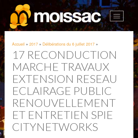
Afficher
la
navigatio
Accueil
»
2017
»
Délibérations du 6 juillet 2017
»
17 RECONDUCTION
MARCHE TRAVAUX
EXTENSION RESEAU
ECLAIRAGE PUBLIC
RENOUVELLEMENT
ET ENTRETIEN SPIE
CITYNETWORKS