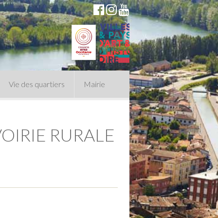
Vie des quartiers
Mairie
OIRIE RURALE
du Conseil Municipal
n politique