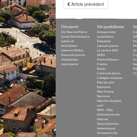
Petite Enfance – Crèche
Article précédent
Écoles
Centre de loisirs
Collèges et lycées
Le service AED-AESH
Découvrir
Vie quotidienne
So
De l’Eau à la Pierre
Annuaire des
Ce
Grand Site Occitanie
associations
d’A
Labels et
Education
Pe
Pôle fruitier
distinctions
L’accueil jeunes
Ma
Tourisme
Galeries Photos
Le service AED-
et 
Marchés de plein vent
Revue de presse
AESH
Ce
PAM – Pôle d’Attractivité de Mo
Publications
Petite Enfance –
As
Zones d’activités économiques
municipales
Crèche
Soc
Écoles
Pol
Animations du centre-ville
Centre de loisirs
CL
Annuaire des commerces
Collèges et lycées
Démarchage
Plan de ville
Économie
Pôle fruitier
Urbanisme
Tourisme
Environnement développement
Marchés de plein
Déchets
vent
Eau
PAM – Pôle
Prévention des risques
d’Attractivité de
Crues
Moissac
Zone d’activités
économiques
Animations du