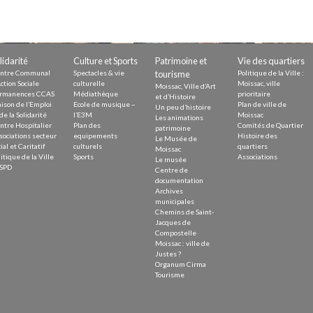
Demande
Demande 
Appels à
lidarité
Culture et Sports
Patrimoine et
Vie des quartiers
ntre Communal
Spectacles & vie
tourisme
Politique de la Ville :
ction Sociale
culturelle
Moissac, ville
Moissac, Ville d’Art
rmanences CCAS
Médiathèque
prioritaire
et d’Histoire
ison de l’Emploi
Ecole de musique –
Plan de ville de
Un peu d’histoire
de la Solidarité
l’E3M
Moissac
Les animations
ntre Hospitalier
Plan des
Comités de Quartier
patrimoine
issac
sociations secteur
equipements
Histoire des
Le Musée de
ial et Caritatif
culturels
quartiers
Moissac
itique de la Ville
Sports
Associations
Le musée
SPD
Centre de
documentation
Archives
municipales
Chemins de Saint-
 durable
Jacques de
Compostelle
Moissac : ville de
Justes ?
Organum Cirma
Tourisme