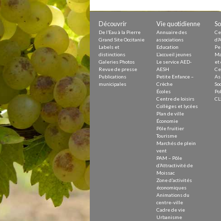
Petite Enfance – Crèche
Écoles
Centre de loisirs
Découvrir
Vie quotidienne
So
Collèges et lycées
De l’Eau à la Pierre
Annuaire des
Ce
Le service AED-AESH
Grand Site Occitanie
associations
d’A
Labels et
Education
Pe
distinctions
L’accueil jeunes
Ma
Galeries Photos
Le service AED-
et 
Revue de presse
AESH
Ce
Pôle fruitier
Publications
Petite Enfance –
As
Tourisme
municipales
Crèche
Soc
Marchés de plein vent
Écoles
Pol
PAM – Pôle d’Attractivité de Mo
Centre de loisirs
CL
Zones d’activités économiques
Collèges et lycées
Animations du centre-ville
Plan de ville
Annuaire des commerces
Économie
Démarchage
Pôle fruitier
Tourisme
Marchés de plein
Urbanisme
vent
Environnement développement
PAM – Pôle
Déchets
d’Attractivité de
Eau
Moissac
Zone d’activités
Prévention des risques
économiques
Crues
Animations du
centre-ville
Cadre de vie
Urbanisme