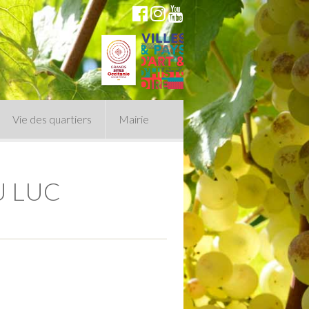
Vie des quartiers
Mairie
U LUC
du Conseil Municipal
n politique