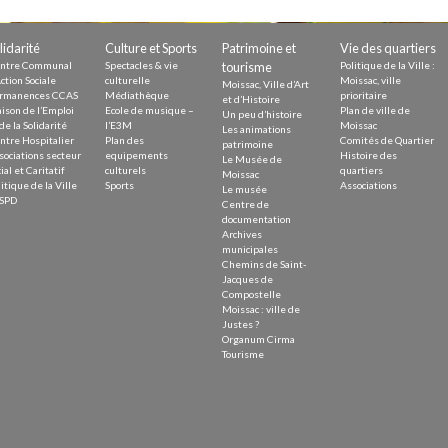
Demande
Demande 
lidarité
Culture et Sports
Patrimoine et
Vie des quartiers
Appels à
ntre Communal
Spectacles & vie
tourisme
Politique de la Ville :
ction Sociale
culturelle
Moissac, ville
Moissac, Ville d’Art
rmanences CCAS
Médiathèque
prioritaire
et d’Histoire
ison de l’Emploi
Ecole de musique –
Plan de ville de
Un peu d’histoire
de la Solidarité
l’E3M
Moissac
Les animations
ntre Hospitalier
Plan des
Comités de Quartier
patrimoine
sociations secteur
equipements
Histoire des
Le Musée de
ial et Caritatif
culturels
quartiers
Moissac
itique de la Ville
Sports
Associations
Le musée
issac
SPD
Centre de
documentation
Archives
municipales
Chemins de Saint-
Jacques de
Compostelle
Moissac : ville de
 durable
Justes ?
Organum Cirma
Tourisme