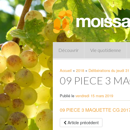
Découvrir
Vie quotidienne
Accueil
»
2018
»
Délibérations du jeudi 3
09 PIECE 3 M
Publié le
vendredi 15 mars 2019
09 PIECE 3 MAQUETTE CG 201
Pharmacies de garde
Article précédent