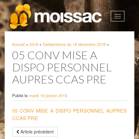
Afficher
la
navigatio
Accueil
»
2018
»
Délibérations du 18 décembre 2018
»
05 CONV MISE A
DISPO PERSONNEL
AUPRES CCAS PRE
Publié le
mardi 15 janvier 2019
05 CONV MISE A DISPO PERSONNEL AUPRES
CCAS PRE
Article précédent